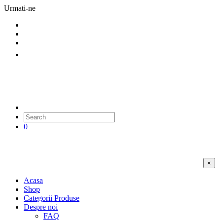
Urmati-ne
0
×
Acasa
Shop
Categorii Produse
Despre noi
FAQ