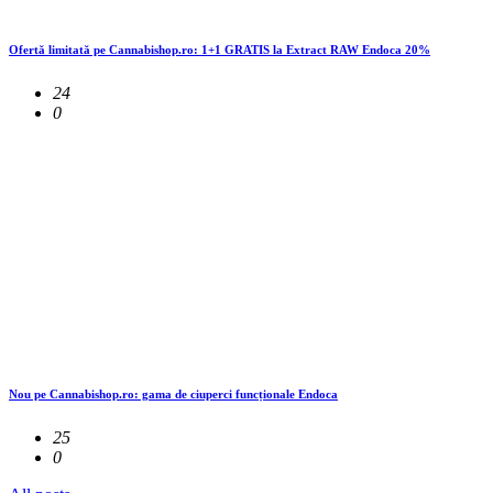
Ofertă limitată pe Cannabishop.ro: 1+1 GRATIS la Extract RAW Endoca 20%
24
0
Nou pe Cannabishop.ro: gama de ciuperci funcționale Endoca
25
0