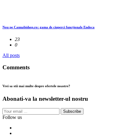
Nou pe Cannabishop.ro: gama de ciuperci funcționale Endoca
23
0
All posts
Comments
Vrei sa stii mai multe despre ofertele noastre?
Abonati-va la newsletter-ul nostru
Subscribe
Follow us