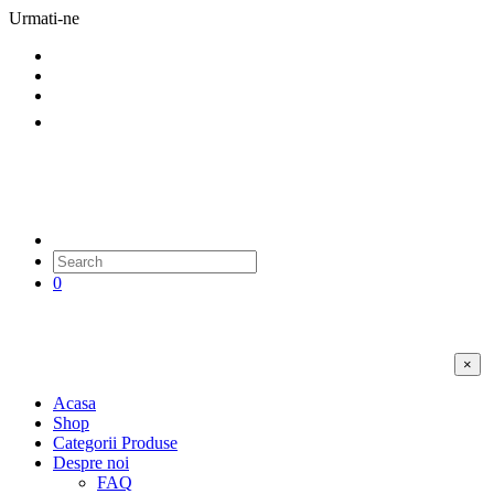
Urmati-ne
0
×
Acasa
Shop
Categorii Produse
Despre noi
FAQ