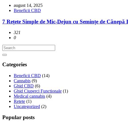
august 14, 2025
Beneficii CBD
7 Rețete Simple de Mic-Dejun cu Semințe de Cânepă 
321
0
Categories
Beneficii CBD
(14)
Cannabis
(9)
Ghid CBD
(6)
Ghid Ciuperci Functionale
(1)
Medical cannabis
(4)
Retete
(1)
Uncategorized
(2)
Popular posts