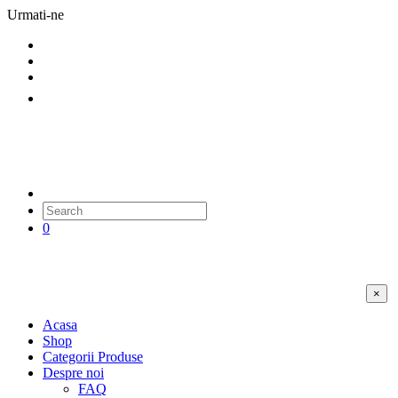
Urmati-ne
0
×
Acasa
Shop
Categorii Produse
Despre noi
FAQ