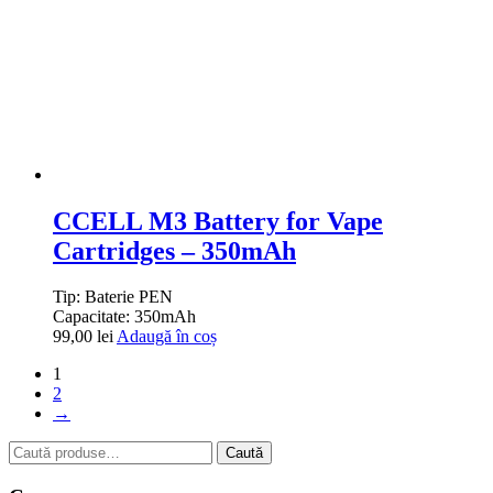
CCELL M3 Battery for Vape
Cartridges – 350mAh
Tip:
Baterie PEN
Capacitate:
350mAh
99,00
lei
Adaugă în coș
1
2
→
Caută
Caută
după: