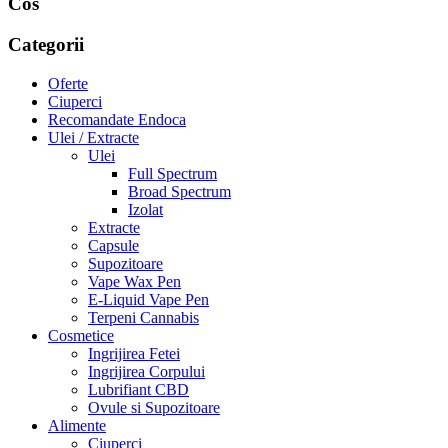
Cos
Categorii
Oferte
Ciuperci
Recomandate Endoca
Ulei / Extracte
Ulei
Full Spectrum
Broad Spectrum
Izolat
Extracte
Capsule
Supozitoare
Vape Wax Pen
E-Liquid Vape Pen
Terpeni Cannabis
Cosmetice
Ingrijirea Fetei
Ingrijirea Corpului
Lubrifiant CBD
Ovule si Supozitoare
Alimente
Ciuperci