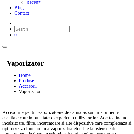
Recenzii
Blog
Contact
0
Vaporizator
Home
Produse
Accesorii
Vaporizator
Accesoriile pentru vaporizatoare de cannabis sunt instrumente
esentiale care imbunatatesc experienta utilizatorilor. Acestea includ
incalzitoare, filtre, incarcatoare si alte dispozitive care completeaza si
optimizeaza functionarea vaporizatoarelor. De la ustensile de
curatare pana la duze de schimb si baterii suplimentare, aceste