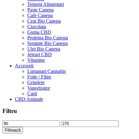
Terpeni Alimentari
Paste Canepa
Cafe Canepa
Ceai Bio Canepa
Ciocolata
Guma CBD
Proteina Bio Canepa
Seminte Bio Canepa
Ulei Bio Canepa
Jeleuri CBD
Vitamine
Accesorii
Lumanari Cannabis
Foite / Filtre
Grindere
Vaporizator
Carti
CBD Animale
Filtru
Preț
Preț
minim
maxim
Filtrează