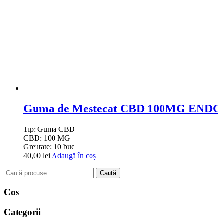
Guma de Mestecat CBD 100MG EN
Tip:
Guma CBD
CBD:
100 MG
Greutate:
10 buc
40,00
lei
Adaugă în coș
Caută
Caută
după:
Cos
Categorii