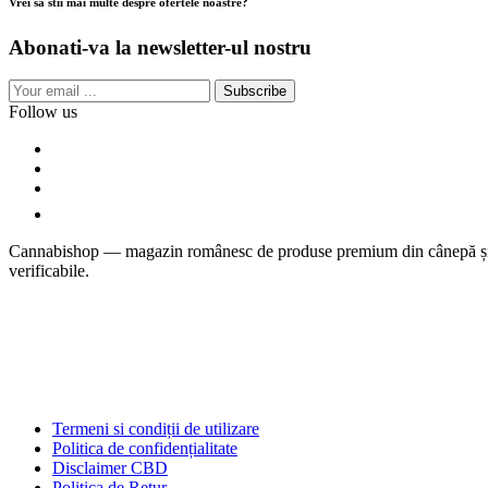
Vrei sa stii mai multe despre ofertele noastre?
Abonati-va la newsletter-ul nostru
Subscribe
Follow us
Cannabishop — magazin românesc de produse premium din cânepă și welln
verificabile.
Termeni si condiții de utilizare
Politica de confidențialitate
Disclaimer CBD
Politica de Retur