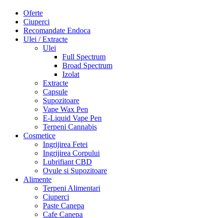
Oferte
Ciuperci
Recomandate Endoca
Ulei / Extracte
Ulei
Full Spectrum
Broad Spectrum
Izolat
Extracte
Capsule
Supozitoare
Vape Wax Pen
E-Liquid Vape Pen
Terpeni Cannabis
Cosmetice
Ingrijirea Fetei
Ingrijirea Corpului
Lubrifiant CBD
Ovule si Supozitoare
Alimente
Terpeni Alimentari
Ciuperci
Paste Canepa
Cafe Canepa