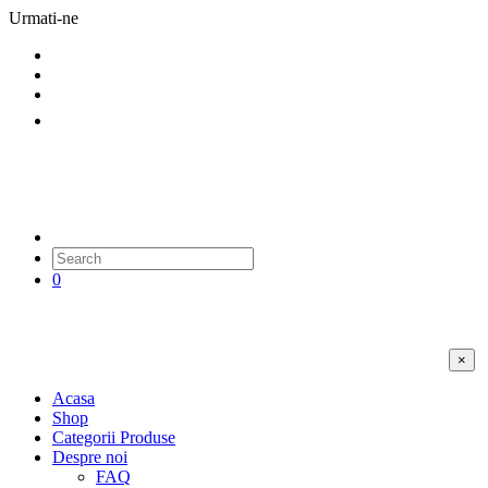
Urmati-ne
0
×
Acasa
Shop
Categorii Produse
Despre noi
FAQ