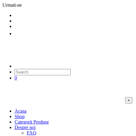
Urmati-ne
0
×
Acasa
Shop
Categorii Produse
Despre noi
FAQ