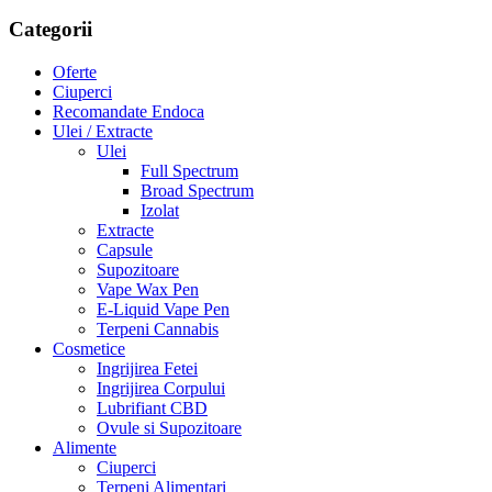
Categorii
Oferte
Ciuperci
Recomandate Endoca
Ulei / Extracte
Ulei
Full Spectrum
Broad Spectrum
Izolat
Extracte
Capsule
Supozitoare
Vape Wax Pen
E-Liquid Vape Pen
Terpeni Cannabis
Cosmetice
Ingrijirea Fetei
Ingrijirea Corpului
Lubrifiant CBD
Ovule si Supozitoare
Alimente
Ciuperci
Terpeni Alimentari