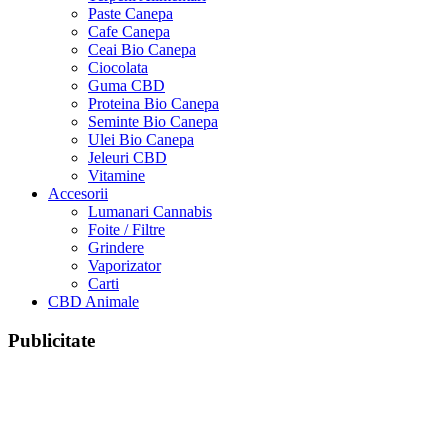
Paste Canepa
Cafe Canepa
Ceai Bio Canepa
Ciocolata
Guma CBD
Proteina Bio Canepa
Seminte Bio Canepa
Ulei Bio Canepa
Jeleuri CBD
Vitamine
Accesorii
Lumanari Cannabis
Foite / Filtre
Grindere
Vaporizator
Carti
CBD Animale
Publicitate