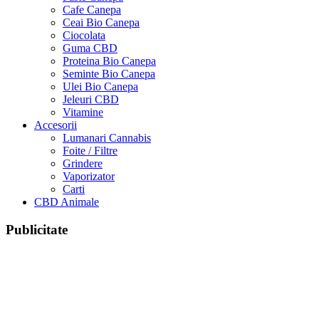
Cafe Canepa
Ceai Bio Canepa
Ciocolata
Guma CBD
Proteina Bio Canepa
Seminte Bio Canepa
Ulei Bio Canepa
Jeleuri CBD
Vitamine
Accesorii
Lumanari Cannabis
Foite / Filtre
Grindere
Vaporizator
Carti
CBD Animale
Publicitate