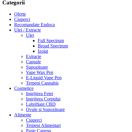
Categorii
Oferte
Ciuperci
Recomandate Endoca
Ulei / Extracte
Ulei
Full Spectrum
Broad Spectrum
Izolat
Extracte
Capsule
Supozitoare
Vape Wax Pen
E-Liquid Vape Pen
Terpeni Cannabis
Cosmetice
Ingrijirea Fetei
Ingrijirea Corpului
Lubrifiant CBD
Ovule si Supozitoare
Alimente
Ciuperci
Terpeni Alimentari
Paste Canepa