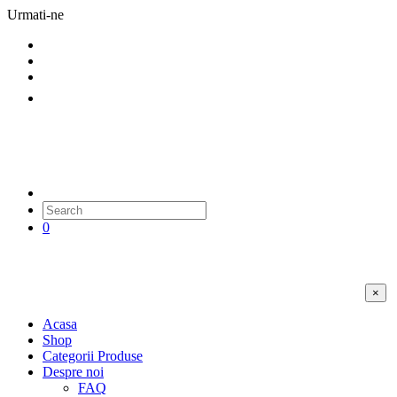
Urmati-ne
0
×
Acasa
Shop
Categorii Produse
Despre noi
FAQ