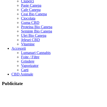
Ciuperci
Paste Canepa
Cafe Canepa
Ceai Bio Canepa
Ciocolata
Guma CBD
Proteina Bio Canepa
Seminte Bio Canepa
Ulei Bio Canepa
Jeleuri CBD
Vitamine
Accesorii
Lumanari Cannabis
Foite / Filtre
Grindere
Vaporizator
Carti
CBD Animale
Publicitate