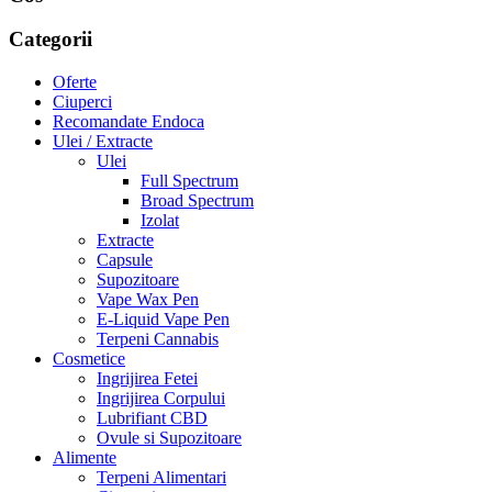
Categorii
Oferte
Ciuperci
Recomandate Endoca
Ulei / Extracte
Ulei
Full Spectrum
Broad Spectrum
Izolat
Extracte
Capsule
Supozitoare
Vape Wax Pen
E-Liquid Vape Pen
Terpeni Cannabis
Cosmetice
Ingrijirea Fetei
Ingrijirea Corpului
Lubrifiant CBD
Ovule si Supozitoare
Alimente
Terpeni Alimentari