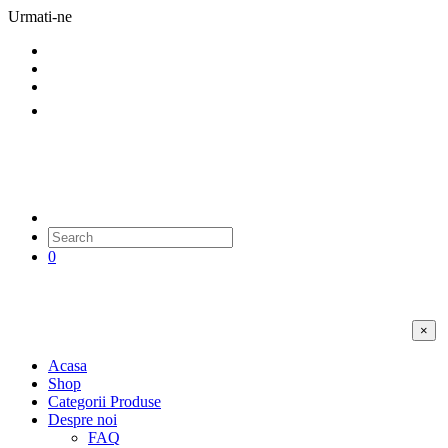
Urmati-ne
0
×
Acasa
Shop
Categorii Produse
Despre noi
FAQ