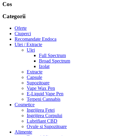
Cos
Categorii
Oferte
Ciuperci
Recomandate Endoca
Ulei / Extracte
Ulei
Full Spectrum
Broad Spectrum
Izolat
Extracte
Capsule
Supozitoare
Vape Wax Pen
E-Liquid Vape Pen
Terpeni Cannabis
Cosmetice
Ingrijirea Fetei
Ingrijirea Corpului
Lubrifiant CBD
Ovule si Supozitoare
Alimente