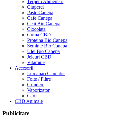
Terpeni Alimentari
Ciuperci
Paste Canepa
Cafe Canepa
Ceai Bio Canepa
Ciocolata
Guma CBD
Proteina Bio Canepa
Seminte Bio Canepa
Ulei Bio Canepa
Jeleuri CBD
Vitamine
Accesorii
Lumanari Cannabis
Foite / Filtre
Grindere
Vaporizator
Carti
CBD Animale
Publicitate