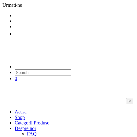
Urmati-ne
0
×
Acasa
Shop
Categorii Produse
Despre noi
FAQ