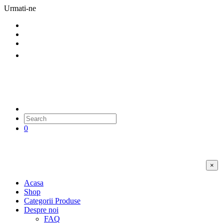
Urmati-ne
0
×
Acasa
Shop
Categorii Produse
Despre noi
FAQ