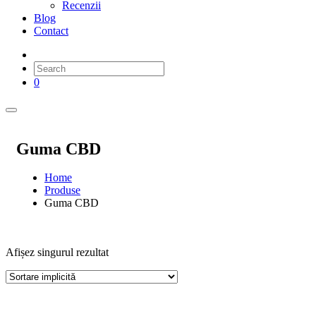
Recenzii
Blog
Contact
0
Guma CBD
Home
Produse
Guma CBD
Afișez singurul rezultat