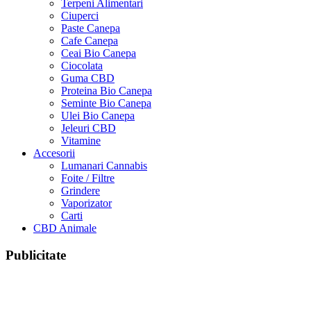
Terpeni Alimentari
Ciuperci
Paste Canepa
Cafe Canepa
Ceai Bio Canepa
Ciocolata
Guma CBD
Proteina Bio Canepa
Seminte Bio Canepa
Ulei Bio Canepa
Jeleuri CBD
Vitamine
Accesorii
Lumanari Cannabis
Foite / Filtre
Grindere
Vaporizator
Carti
CBD Animale
Publicitate