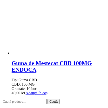
Guma de Mestecat CBD 100MG
ENDOCA
Tip:
Guma CBD
CBD:
100 MG
Greutate:
10 buc
40,00
lei
Adaugă în coș
Caută
Caută
după: