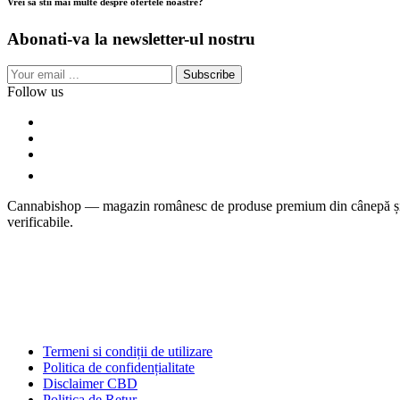
Vrei sa stii mai multe despre ofertele noastre?
Abonati-va la newsletter-ul nostru
Subscribe
Follow us
Cannabishop — magazin românesc de produse premium din cânepă și welln
verificabile.
Termeni si condiții de utilizare
Politica de confidențialitate
Disclaimer CBD
Politica de Retur