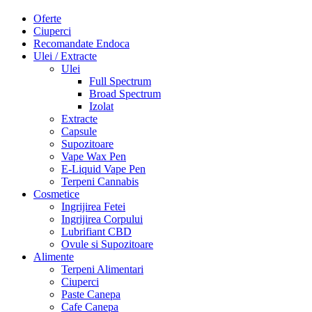
Oferte
Ciuperci
Recomandate Endoca
Ulei / Extracte
Ulei
Full Spectrum
Broad Spectrum
Izolat
Extracte
Capsule
Supozitoare
Vape Wax Pen
E-Liquid Vape Pen
Terpeni Cannabis
Cosmetice
Ingrijirea Fetei
Ingrijirea Corpului
Lubrifiant CBD
Ovule si Supozitoare
Alimente
Terpeni Alimentari
Ciuperci
Paste Canepa
Cafe Canepa