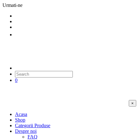
Urmati-ne
0
×
Acasa
Shop
Categorii Produse
Despre noi
FAQ