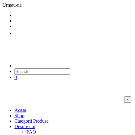
Urmati-ne
0
×
Acasa
Shop
Categorii Produse
Despre noi
FAQ