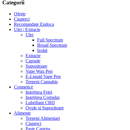
Categorii
Oferte
Ciuperci
Recomandate Endoca
Ulei / Extracte
Ulei
Full Spectrum
Broad Spectrum
Izolat
Extracte
Capsule
Supozitoare
Vape Wax Pen
E-Liquid Vape Pen
Terpeni Cannabis
Cosmetice
Ingrijirea Fetei
Ingrijirea Corpului
Lubrifiant CBD
Ovule si Supozitoare
Alimente
Terpeni Alimentari
Ciuperci
Paste Canepa