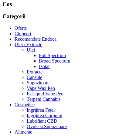
Cos
Categorii
Oferte
Ciuperci
Recomandate Endoca
Ulei / Extracte
Ulei
Full Spectrum
Broad Spectrum
Izolat
Extracte
Capsule
Supozitoare
Vape Wax Pen
E-Liquid Vape Pen
Terpeni Cannabis
Cosmetice
Ingrijirea Fetei
Ingrijirea Corpului
Lubrifiant CBD
Ovule si Supozitoare
Alimente