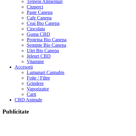
Terpeni Alimentari
Ciuperci
Paste Canepa
Cafe Canepa
Ceai Bio Canepa
Ciocolata
Guma CBD
Proteina Bio Canepa
Seminte Bio Canepa
Ulei Bio Canepa
Jeleuri CBD
Vitamine
Accesorii
Lumanari Cannabis
Foite / Filtre
Grindere
Vaporizator
Carti
CBD Animale
Publicitate