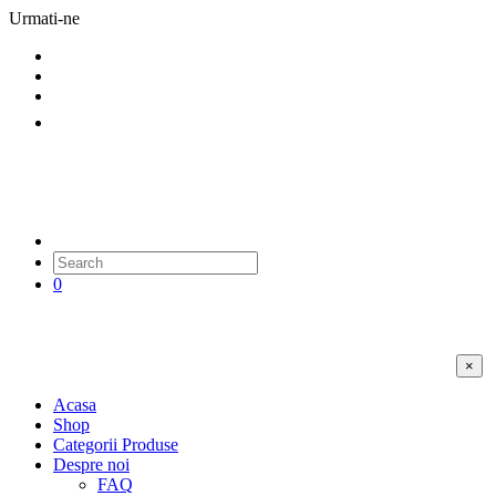
Urmati-ne
0
×
Acasa
Shop
Categorii Produse
Despre noi
FAQ