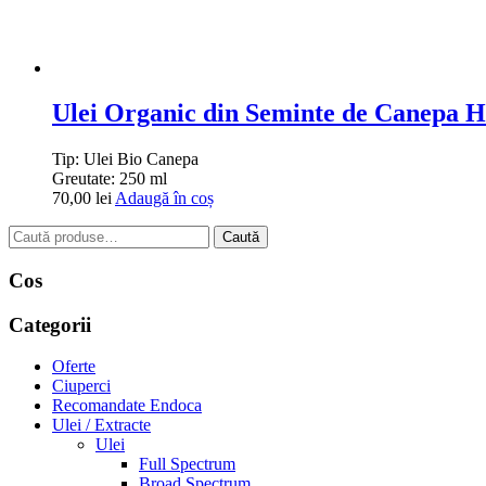
Ulei Organic din Seminte de Canep
Tip:
Ulei Bio Canepa
Greutate:
250 ml
70,00
lei
Adaugă în coș
Caută
Caută
după:
Cos
Categorii
Oferte
Ciuperci
Recomandate Endoca
Ulei / Extracte
Ulei
Full Spectrum
Broad Spectrum