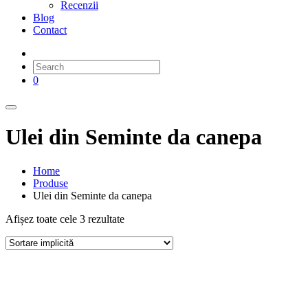
Recenzii
Blog
Contact
0
Ulei din Seminte da canepa
Home
Produse
Ulei din Seminte da canepa
Afișez toate cele 3 rezultate