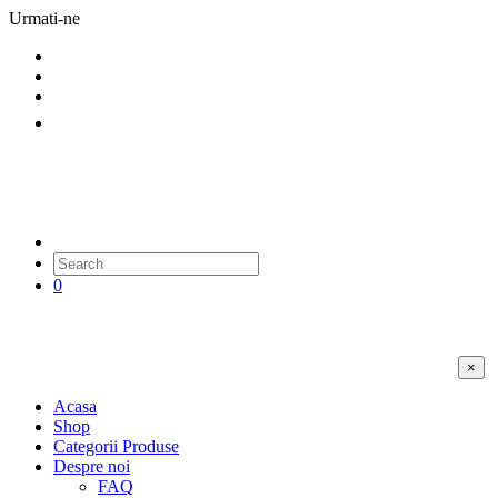
Urmati-ne
0
×
Acasa
Shop
Categorii Produse
Despre noi
FAQ