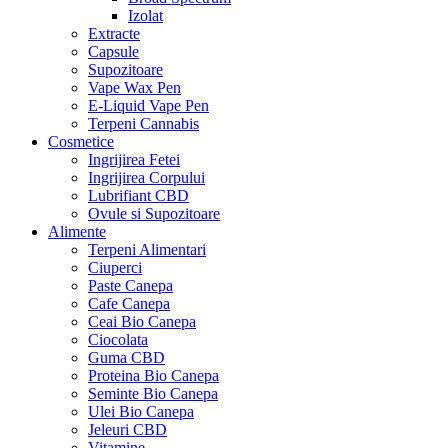
Izolat
Extracte
Capsule
Supozitoare
Vape Wax Pen
E-Liquid Vape Pen
Terpeni Cannabis
Cosmetice
Ingrijirea Fetei
Ingrijirea Corpului
Lubrifiant CBD
Ovule si Supozitoare
Alimente
Terpeni Alimentari
Ciuperci
Paste Canepa
Cafe Canepa
Ceai Bio Canepa
Ciocolata
Guma CBD
Proteina Bio Canepa
Seminte Bio Canepa
Ulei Bio Canepa
Jeleuri CBD
Vitamine