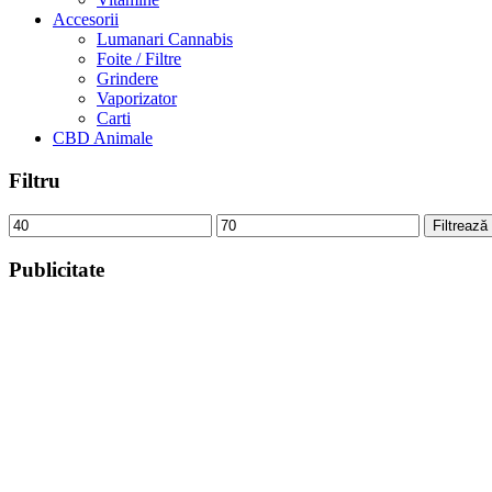
Accesorii
Lumanari Cannabis
Foite / Filtre
Grindere
Vaporizator
Carti
CBD Animale
Filtru
Preț
Preț
Filtrează
minim
maxim
Publicitate