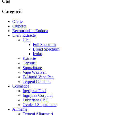
Cos
Categorii
Oferte
Ciuperci
Recomandate Endoca
Ulei / Extracte
Ulei
Full Spectrum
Broad Spectrum
Izolat
Extracte
Capsule
Supozitoare
Vape Wax Pen
E-Liquid Vape Pen
Terpeni Cannabis
Cosmetice
Ingrijirea Fetei
Ingrijirea Corpului
Lubrifiant CBD
Ovule si Supozitoare
Alimente
Terpeni Alimentari