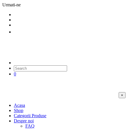
Urmati-ne
0
×
Acasa
Shop
Categorii Produse
Despre noi
FAQ