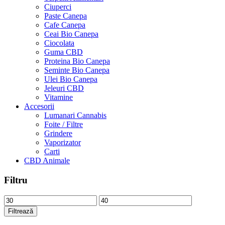
Ciuperci
Paste Canepa
Cafe Canepa
Ceai Bio Canepa
Ciocolata
Guma CBD
Proteina Bio Canepa
Seminte Bio Canepa
Ulei Bio Canepa
Jeleuri CBD
Vitamine
Accesorii
Lumanari Cannabis
Foite / Filtre
Grindere
Vaporizator
Carti
CBD Animale
Filtru
Preț
Preț
minim
maxim
Filtrează