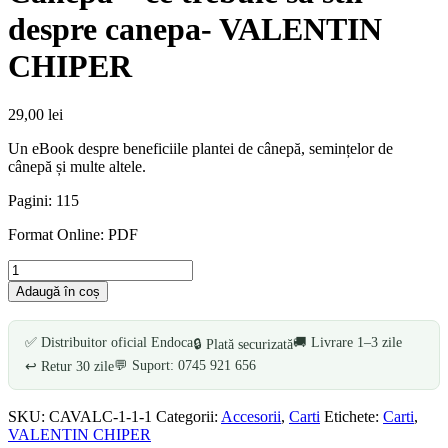
despre canepa- VALENTIN
CHIPER
29,00
lei
Un eBook despre beneficiile plantei de cânepă, semințelor de
cânepă și multe altele.
Pagini: 115
Format Online: PDF
Cantitate
Canepa
Adaugă în coș
-
ce
trebuie
✅ Distribuitor oficial Endoca
🚚 Livrare 1–3 zile
🔒 Plată securizată
sa
💬 Suport: 0745 921 656
↩️ Retur 30 zile
stii
despre
canepa-
SKU:
CAVALC-1-1-1
Categorii:
Accesorii
,
Carti
Etichete:
Carti
,
VALENTIN
VALENTIN CHIPER
CHIPER