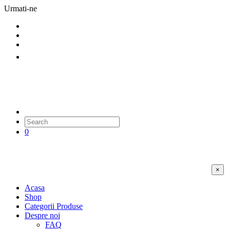
Urmati-ne
0
×
Acasa
Shop
Categorii Produse
Despre noi
FAQ