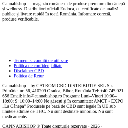
Cannabishop — magazin românesc de produse premium din cânepă
și wellness. Distribuitori oficiali Endoca, cu certificate de analiză
publice și livrare rapidă în toată România. Informare corectă,
produse verificabile.
Termeni si condiții de utilizare
Politica de confidențialitate
Disclaimer CBD
Politica de Retur
Cannabishop – by CATROM CBD DISTRIBUTIE SRL Str.
Primăriei nr. 56, 410209 Oradea, Bihor, România Tel: +40 745 921
656 Email: info@cannabishop.ro Program: Luni–Vineri 10:00–
18:00; S: 10:00–14:00 Ne găsești și în comunitate: AMCT • EXPO
„La Cânepa” Produsele pe bază de CBD sunt legale în UE sub
limitele admise de THC. Nu sunt destinate minorilor. Nu sunt
medicamente.
CANNABISHOP ® Toate drepturile rezervate - 2026 -