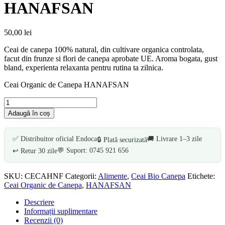
HANAFSAN
50,00
lei
Ceai de canepa 100% natural, din cultivare organica controlata,
facut din frunze si flori de canepa aprobate UE. Aroma bogata, gust
bland, experienta relaxanta pentru rutina ta zilnica.
Ceai Organic de Canepa HANAFSAN
Cantitate
Ceai
Adaugă în coș
Organic
de
Canepa
✅ Distribuitor oficial Endoca
🚚 Livrare 1–3 zile
🔒 Plată securizată
HANAFSAN
💬 Suport: 0745 921 656
↩️ Retur 30 zile
SKU:
CECAHNF
Categorii:
Alimente
,
Ceai Bio Canepa
Etichete:
Ceai Organic de Canepa
,
HANAFSAN
Descriere
Informații suplimentare
Recenzii (0)