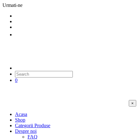
Urmati-ne
0
×
Acasa
Shop
Categorii Produse
Despre noi
FAQ