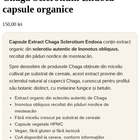
capsule organice
150,00
lei
Capsule Extract Chaga Sclerotium Endoca
conțin extract
organic din
sclerotiu autentic de Inonotus obliquus
,
recoltat din păduri nordice de mesteacăn.
Spre deosebire de produsele Chaga obținute din miceliu
cultivat pe substrat de cereale, acest extract provine din
sclerotiul natural al ciupercii Chaga, cunoscut pentru profilul
său botanic distinct, cu melanine fungice și betulin.
Extract organic din sclerotiu autentic de Chaga
Inonotus obliquus recoltat din păduri nordice de
mesteacăn
Fără miceliu crescut pe substrat de cereale
Capsule vegetale HPMC
Vegan, fără gluten și fără lactoză
CoA disponibil la cerere, conform informațiilor