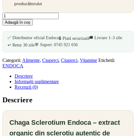
producătorului
Cantitate
Chaga
Adaugă în coș
Sclerotium
Endoca-
capsule
✅ Distribuitor oficial Endoca
🚚 Livrare 1–3 zile
🔒 Plată securizată
organice
💬 Suport: 0745 921 656
↩️ Retur 30 zile
Categorii:
Alimente
,
Ciuperci
,
Ciuperci
,
Vitamine
Etichetă:
ENDOCA
Descriere
Informații suplimentare
Recenzii (0)
Descriere
Chaga Sclerotium Endoca – extract
organic din sclerotiu autentic de