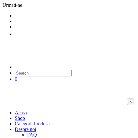
Urmati-ne
0
×
Acasa
Shop
Categorii Produse
Despre noi
FAQ