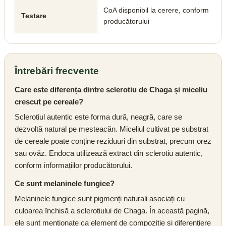
CoA disponibil la cerere, conform infor
Testare
producătorului
Întrebări frecvente
Care este diferența dintre sclerotiu de Chaga și miceliu
crescut pe cereale?
Sclerotiul autentic este forma dură, neagră, care se
dezvoltă natural pe mesteacăn. Miceliul cultivat pe substrat
de cereale poate conține reziduuri din substrat, precum orez
sau ovăz. Endoca utilizează extract din sclerotiu autentic,
conform informațiilor producătorului.
Ce sunt melaninele fungice?
Melaninele fungice sunt pigmenți naturali asociați cu
culoarea închisă a sclerotiului de Chaga. În această pagină,
ele sunt menționate ca element de compoziție și diferențiere