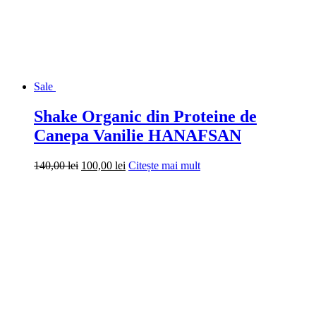
Sale
Shake Organic din Proteine ​​de
Canepa Vanilie HANAFSAN
Prețul
Prețul
140,00
lei
100,00
lei
Citește mai mult
inițial
curent
a
este:
fost:
100,00 lei.
140,00 lei.