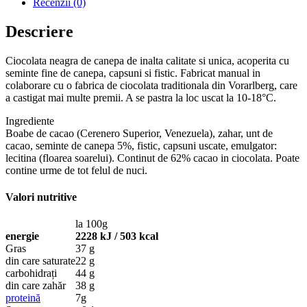
Recenzii (0)
Descriere
Ciocolata neagra de canepa de inalta calitate si unica, acoperita cu
seminte fine de canepa, capsuni si fistic. Fabricat manual in
colaborare cu o fabrica de ciocolata traditionala din Vorarlberg, care
a castigat mai multe premii. A se pastra la loc uscat la 10-18°C.
Ingrediente
Boabe de cacao (Cerenero Superior, Venezuela), zahar, unt de
cacao, seminte de canepa 5%, fistic, capsuni uscate, emulgator:
lecitina (floarea soarelui). Continut de 62% cacao in ciocolata. Poate
contine urme de tot felul de nuci.
Valori nutritive
la 100g
energie
2228 kJ / 503 kcal
Gras
37 g
din care saturate
22 g
carbohidrați
44 g
din care zahăr
38 g
proteină
7g