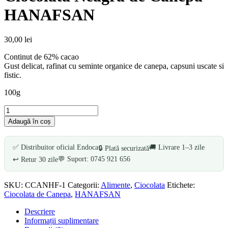
HANAFSAN
30,00
lei
Continut de 62% cacao
Gust delicat, rafinat cu seminte organice de canepa, capsuni uscate si
fistic.
100g
Cantitate
Ciocolata
Adaugă în coș
Neagra
de
Canepa
✅ Distribuitor oficial Endoca
🚚 Livrare 1–3 zile
🔒 Plată securizată
HANAFSAN
💬 Suport: 0745 921 656
↩️ Retur 30 zile
SKU:
CCANHF-1
Categorii:
Alimente
,
Ciocolata
Etichete:
Ciocolata de Canepa
,
HANAFSAN
Descriere
Informații suplimentare