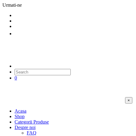
Urmati-ne
0
×
Acasa
Shop
Categorii Produse
Despre noi
FAQ