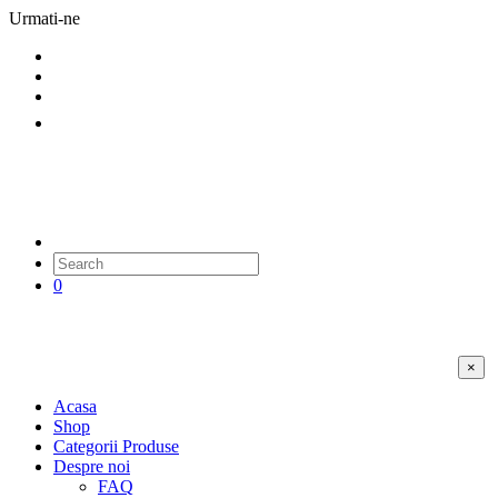
Urmati-ne
0
×
Acasa
Shop
Categorii Produse
Despre noi
FAQ