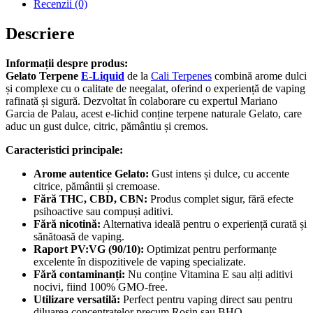
Recenzii (0)
Descriere
Informații despre produs:
Gelato Terpene
E-Liquid
de la
Cali Terpenes
combină arome dulci
și complexe cu o calitate de neegalat, oferind o experiență de vaping
rafinată și sigură. Dezvoltat în colaborare cu expertul Mariano
Garcia de Palau, acest e-lichid conține terpene naturale Gelato, care
aduc un gust dulce, citric, pământiu și cremos.
Caracteristici principale:
Arome autentice Gelato:
Gust intens și dulce, cu accente
citrice, pământii și cremoase.
Fără THC, CBD, CBN:
Produs complet sigur, fără efecte
psihoactive sau compuși aditivi.
Fără nicotină:
Alternativa ideală pentru o experiență curată și
sănătoasă de vaping.
Raport PV:VG (90/10):
Optimizat pentru performanțe
excelente în dispozitivele de vaping specializate.
Fără contaminanți:
Nu conține Vitamina E sau alți aditivi
nocivi, fiind 100% GMO-free.
Utilizare versatilă:
Perfect pentru vaping direct sau pentru
diluarea concentratelor precum Rosin sau BHO.