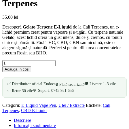
Terpenes
35,00
lei
Descoperă
Gelato Terpene E-Liquid
de la Cali Terpenes, un e-
lichid premium creat pentru vapoare și e-țigări. Cu terpene naturale
Gelato, acest lichid oferă un gust intens, dulce și cremos, cu tonuri
citrice și pământii. Fără THC, CBD, CBN sau nicotină, este o
alegere sigură și naturală. Perfect și pentru diluarea concentratelor
precum Rosin sau BHO.
Cantitate
Gelato
Adaugă în coș
Terpene
E-
Liquid
✅ Distribuitor oficial Endoca
🚚 Livrare 1–3 zile
🔒 Plată securizată
-
💬 Suport: 0745 921 656
↩️ Retur 30 zile
Cali
Terpenes
Categorii:
E-Liquid Vape Pen
,
Ulei / Extracte
Etichete:
Cali
Terpenes
,
CBD E-liquid
Descriere
Informații suplimentare