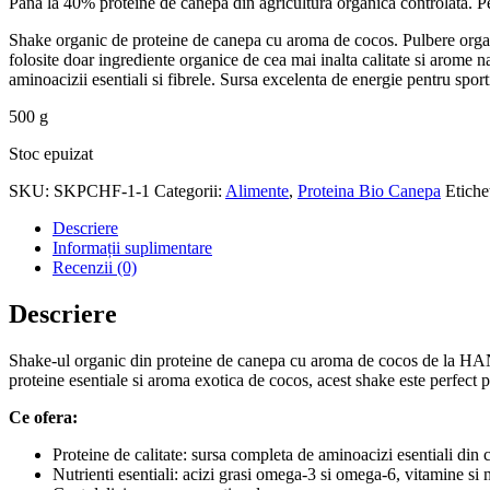
Pana la 40% proteine ​​de canepa din agricultura organica controlata. Pe
Shake organic de proteine ​​de canepa cu aroma de cocos. Pulbere organ
folosite doar ingrediente organice de cea mai inalta calitate si arome
aminoacizii esentiali si fibrele. Sursa excelenta de energie pentru sporti
500 g
Stoc epuizat
SKU:
SKPCHF-1-1
Categorii:
Alimente
,
Proteina Bio Canepa
Etiche
Descriere
Informații suplimentare
Recenzii (0)
Descriere
Shake-ul organic din proteine de canepa cu aroma de cocos de la HANAF
proteine esentiale si aroma exotica de cocos, acest shake este perfect pe
Ce ofera:
Proteine de calitate: sursa completa de aminoacizi esentiali din
Nutrienti esentiali: acizi grasi omega-3 si omega-6, vitamine si 