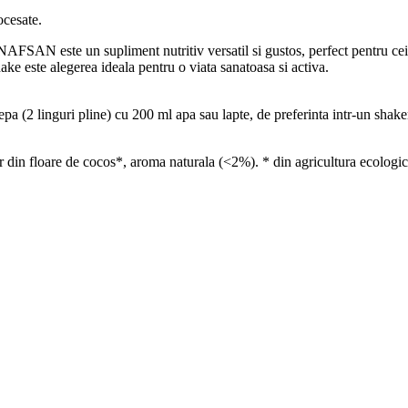
ocesate.
AN este un supliment nutritiv versatil si gustos, perfect pentru cei car
shake este alegerea ideala pentru o viata sanatoasa si activa.
a (2 linguri pline) cu 200 ml apa sau lapte, de preferinta intr-un shake
in floare de cocos*, aroma naturala (<2%). * din agricultura ecologica. 