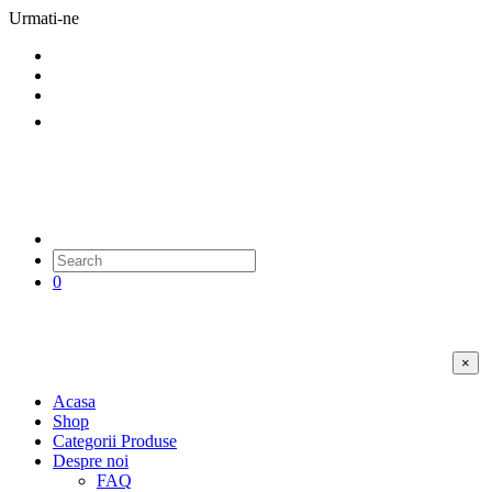
Urmati-ne
0
×
Acasa
Shop
Categorii Produse
Despre noi
FAQ