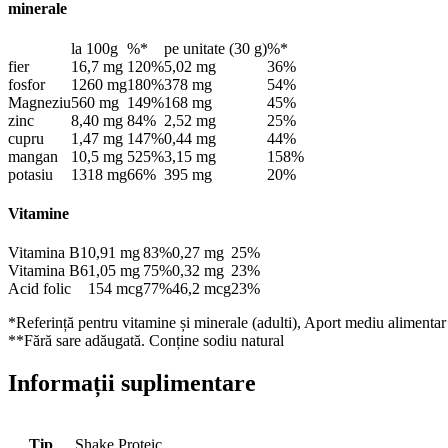
minerale
la 100g
%*
pe unitate (30 g)
%*
fier
16,7 mg
120%
5,02 mg
36%
fosfor
1260 mg
180%
378 mg
54%
Magneziu
560 mg
149%
168 mg
45%
zinc
8,40 mg
84%
2,52 mg
25%
cupru
1,47 mg
147%
0,44 mg
44%
mangan
10,5 mg
525%
3,15 mg
158%
potasiu
1318 mg
66%
395 mg
20%
Vitamine
Vitamina B1
0,91 mg
83%
0,27 mg
25%
Vitamina B6
1,05 mg
75%
0,32 mg
23%
Acid folic
154 mcg
77%
46,2 mcg
23%
*Referință pentru vitamine și minerale (adulti), Aport mediu alimentar
**Fără sare adăugată. Conține sodiu natural
Informații suplimentare
Tip
Shake Proteic