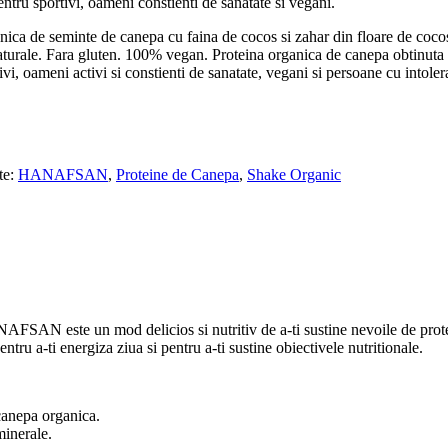
ntru sportivi, oameni constienti de sanatate si vegani.
ica de seminte de canepa cu faina de cocos si zahar din floare de cocos.
 naturale. Fara gluten. 100% vegan. Proteina organica de canepa obtinuta 
vi, oameni activi si constienti de sanatate, vegani si persoane cu intolera
te:
HANAFSAN
,
Proteine ​​de Canepa
,
Shake Organic
SAN este un mod delicios si nutritiv de a-ti sustine nevoile de protein
ntru a-ti energiza ziua si pentru a-ti sustine obiectivele nutritionale.
 canepa organica.
minerale.