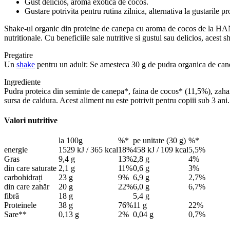
Gust delicios, aroma exotica de cocos.
Gustare potrivita pentru rutina zilnica, alternativa la gustarile pr
Shake-ul organic din proteine de canepa cu aroma de cocos de la HANAFS
nutritionale. Cu beneficiile sale nutritive si gustul sau delicios, acest 
Pregatire
Un
shake
pentru un adult: Se amesteca 30 g de pudra organica de canep
Ingrediente
Pudra proteica din seminte de canepa*, faina de cocos* (11,5%), zahar d
sursa de caldura. Acest aliment nu este potrivit pentru copiii sub 3 ani.
Valori nutritive
la 100g
%*
pe unitate (30 g)
%*
energie
1529 kJ / 365 kcal
18%
458 kJ / 109 kcal
5,5%
Gras
9,4 g
13%
2,8 g
4%
din care saturate
2,1 g
11%
0,6 g
3%
carbohidrați
23 g
9%
6,9 g
2,7%
din care zahăr
20 g
22%
6,0 g
6,7%
fibră
18 g
5,4 g
Proteinele
38 g
76%
11 g
22%
Sare**
0,13 g
2%
0,04 g
0,7%