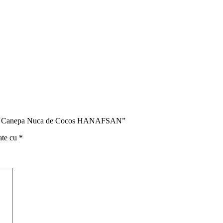
ne ​​de Canepa Nuca de Cocos HANAFSAN”
ate cu
*