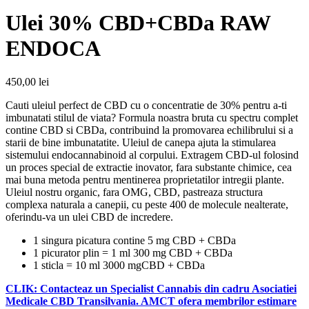
Ulei 30% CBD+CBDa RAW
ENDOCA
450,00
lei
Cauti uleiul perfect de CBD cu o concentratie de 30% pentru a-ti
imbunatati stilul de viata? Formula noastra bruta cu spectru complet
contine CBD si CBDa, contribuind la promovarea echilibrului si a
starii de bine imbunatatite. Uleiul de canepa ajuta la stimularea
sistemului endocannabinoid al corpului. Extragem CBD-ul folosind
un proces special de extractie inovator, fara substante chimice, cea
mai buna metoda pentru mentinerea proprietatilor intregii plante.
Uleiul nostru organic, fara OMG, CBD, pastreaza structura
complexa naturala a canepii, cu peste 400 de molecule nealterate,
oferindu-va un ulei CBD de incredere.
1 singura picatura contine 5 mg CBD + CBDa
1 picurator plin = 1 ml 300 mg CBD + CBDa
1 sticla = 10 ml 3000 mgCBD + CBDa
CLIK: Contacteaz un Specialist Cannabis din cadru Asociatiei
Medicale CBD Transilvania. AMCT ofera membrilor estimare