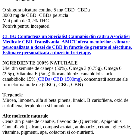
O singura picatura contine 5 mg CBD+CBDa
3000 mg de CBD+CBDa pe sticla
Mai putin de 0,2% THC
Potrivit pentru incepatori
CLIK: Contacteaz un Specialist Cannabis din cadru Asociatiei
Medicale CBD Transilvania. AMCT ofera membrilor estimare
personalizata a dozei de CBD in functie de greutate si afectiune.
Estimare personalizata a dozei in trei etape.
NGREDIENTE 100% NATURALE
Ulei din seminte de canepa (50%), Omega 3 (0,75g), Omega 6
(2,5g), Vitamina E (5mg) fitocanabinoizi canabidiol si acid
canabidiolic 15% (
CBDa+CBD 1500mg
), concentratii scazute ale
formelor naturale de (CBC) , CBG, CBN)
Terpenele
Mircen, limonen, alfa si beta-pinena, linalol, B-cariofilena, oxid de
cariofilena, terpinolena si humulena.
Alte molecule naturale
Ceara din plante de canabis, flavonoide (Quercetin, Apigenin si
Cannaflavin), alcani, compusi azotati, aminoacizi, cetone, glicozide,
vitamine, pigmenti, apa, cofactori si co-nutrienti.