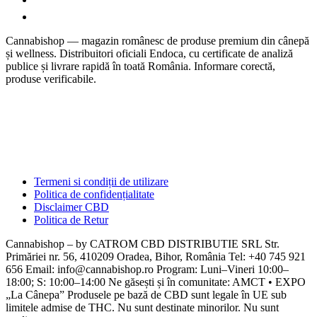
Cannabishop — magazin românesc de produse premium din cânepă
și wellness. Distribuitori oficiali Endoca, cu certificate de analiză
publice și livrare rapidă în toată România. Informare corectă,
produse verificabile.
Termeni si condiții de utilizare
Politica de confidențialitate
Disclaimer CBD
Politica de Retur
Cannabishop – by CATROM CBD DISTRIBUTIE SRL Str.
Primăriei nr. 56, 410209 Oradea, Bihor, România Tel: +40 745 921
656 Email: info@cannabishop.ro Program: Luni–Vineri 10:00–
18:00; S: 10:00–14:00 Ne găsești și în comunitate: AMCT • EXPO
„La Cânepa” Produsele pe bază de CBD sunt legale în UE sub
limitele admise de THC. Nu sunt destinate minorilor. Nu sunt