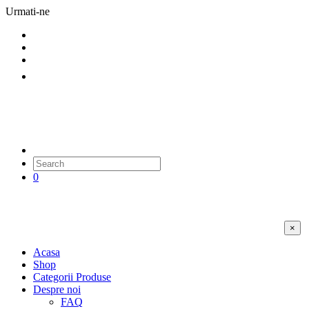
Urmati-ne
0
×
Acasa
Shop
Categorii Produse
Despre noi
FAQ