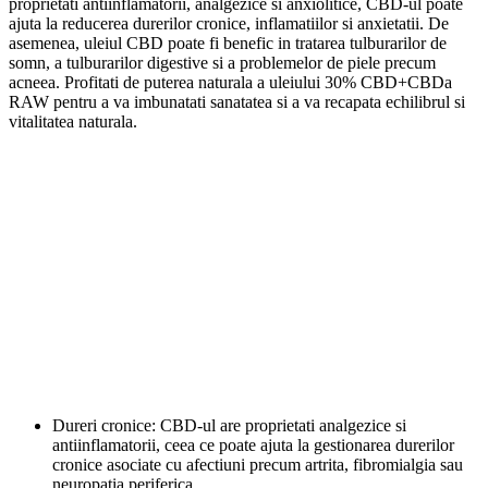
proprietati antiinflamatorii, analgezice si anxiolitice, CBD-ul poate
ajuta la reducerea durerilor cronice, inflamatiilor si anxietatii. De
asemenea, uleiul CBD poate fi benefic in tratarea tulburarilor de
somn, a tulburarilor digestive si a problemelor de piele precum
acneea. Profitati de puterea naturala a uleiului 30% CBD+CBDa
RAW pentru a va imbunatati sanatatea si a va recapata echilibrul si
vitalitatea naturala.
Dureri cronice: CBD-ul are proprietati analgezice si
antiinflamatorii, ceea ce poate ajuta la gestionarea durerilor
cronice asociate cu afectiuni precum artrita, fibromialgia sau
neuropatia periferica.