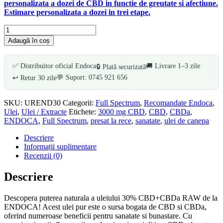
personalizata a dozei de CBD in functie de greutate si afectiune.
Estimare personalizata a dozei in trei etape.
Cantitate
Ulei
Adaugă în coș
30%
CBD+CBDa
RAW
✅ Distribuitor oficial Endoca
🚚 Livrare 1–3 zile
🔒 Plată securizată
ENDOCA
💬 Suport: 0745 921 656
↩️ Retur 30 zile
SKU:
UREND30
Categorii:
Full Spectrum
,
Recomandate Endoca
,
Ulei
,
Ulei / Extracte
Etichete:
3000 mg CBD
,
CBD
,
CBDa
,
ENDOCA
,
Full Spectrum
,
presat la rece
,
sanatate
,
ulei de canepa
Descriere
Informații suplimentare
Recenzii (0)
Descriere
Descopera puterea naturala a uleiului 30% CBD+CBDa RAW de la
ENDOCA! Acest ulei pur este o sursa bogata de CBD si CBDa,
oferind numeroase beneficii pentru sanatate si bunastare. Cu