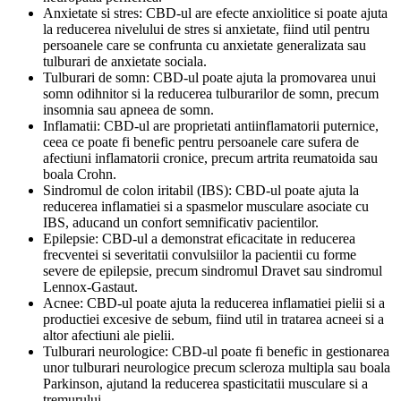
Anxietate si stres: CBD-ul are efecte anxiolitice si poate ajuta
la reducerea nivelului de stres si anxietate, fiind util pentru
persoanele care se confrunta cu anxietate generalizata sau
tulburari de anxietate sociala.
Tulburari de somn: CBD-ul poate ajuta la promovarea unui
somn odihnitor si la reducerea tulburarilor de somn, precum
insomnia sau apneea de somn.
Inflamatii: CBD-ul are proprietati antiinflamatorii puternice,
ceea ce poate fi benefic pentru persoanele care sufera de
afectiuni inflamatorii cronice, precum artrita reumatoida sau
boala Crohn.
Sindromul de colon iritabil (IBS): CBD-ul poate ajuta la
reducerea inflamatiei si a spasmelor musculare asociate cu
IBS, aducand un confort semnificativ pacientilor.
Epilepsie: CBD-ul a demonstrat eficacitate in reducerea
frecventei si severitatii convulsiilor la pacientii cu forme
severe de epilepsie, precum sindromul Dravet sau sindromul
Lennox-Gastaut.
Acnee: CBD-ul poate ajuta la reducerea inflamatiei pielii si a
productiei excesive de sebum, fiind util in tratarea acneei si a
altor afectiuni ale pielii.
Tulburari neurologice: CBD-ul poate fi benefic in gestionarea
unor tulburari neurologice precum scleroza multipla sau boala
Parkinson, ajutand la reducerea spasticitatii musculare si a
tremurului.