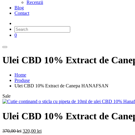
Recenzii
Blog
Contact
0
Ulei CBD 10% Extract de Ca
Home
Produse
Ulei CBD 10% Extract de Canepa HANAFSAN
Sale
Ulei CBD 10% Extract de Ca
Prețul
Prețul
370,00
lei
320,00
lei