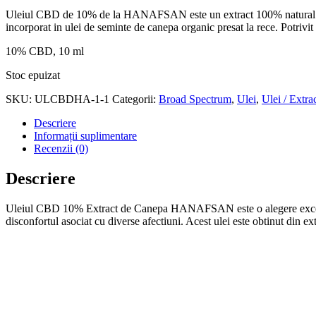
inițial
curent
Uleiul CBD de 10% de la HANAFSAN este un extract 100% natural de c
a
este:
incorporat in ulei de seminte de canepa organic presat la rece. Potrivit p
fost:
320,00 lei.
370,00 lei.
10% CBD, 10 ml
Stoc epuizat
SKU:
ULCBDHA-1-1
Categorii:
Broad Spectrum
,
Ulei
,
Ulei / Extra
Descriere
Informații suplimentare
Recenzii (0)
Descriere
Uleiul CBD 10% Extract de Canepa HANAFSAN este o alegere excelenta p
disconfortul asociat cu diverse afectiuni. Acest ulei este obtinut din e