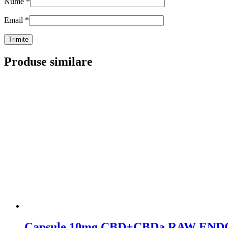
Nume
*
Email
*
Produse similare
Capsule 10mg CBD+CBDa RAW EN