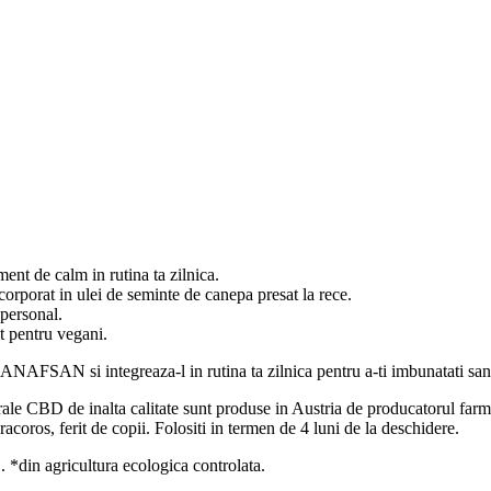
 de calm in rutina ta zilnica.
orporat in ulei de seminte de canepa presat la rece.
 personal.
it pentru vegani.
SAN si integreaza-l in rutina ta zilnica pentru a-ti imbunatati sanatat
ale CBD de inalta calitate sunt produse in Austria de producatorul f
acoros, ferit de copii. Folositi in termen de 4 luni de la deschidere.
gricultura ecologica controlata.