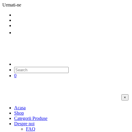
Urmati-ne
0
×
Acasa
Shop
Categorii Produse
Despre noi
FAQ