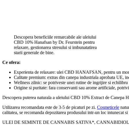
Descopera beneficiile remarcabile ale uleiului
CBD 10% Hanafsan by Dr. Feurstein pentru
relaxare, gestionarea stresului si imbunatatirea
starii generale de bine.
Ce ofera:
Experienta de relaxare: ulei CBD HANAFSAN, pentru un moment
Calitate premium: extras din canepa industriala aprobata UE, inc
Wellness zilnic: se potriveste unei rutine de ingrijire si echilibru
Origine si puritate: fara conservanti sau arome artificiale, potriv
Descopera puterea naturala a uleiului CBD 10% Extract de Canepa HANAF
Utilizarea recomandata este de 3-5 de picaturi pe zi.
Cosmeticele
natur
calitatea, se recomanda depozitarea produsului intr-un loc intunecat si r
ULEI DE SEMINTE DE CANNABIS SATIVA*, CANNABIDIOL. *din a