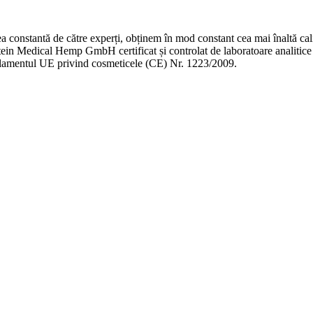
area constantă de către experți, obținem în mod constant cea mai înalt
stein Medical Hemp GmbH certificat și controlat de laboratoare analitic
egulamentul UE privind cosmeticele (CE) Nr. 1223/2009.