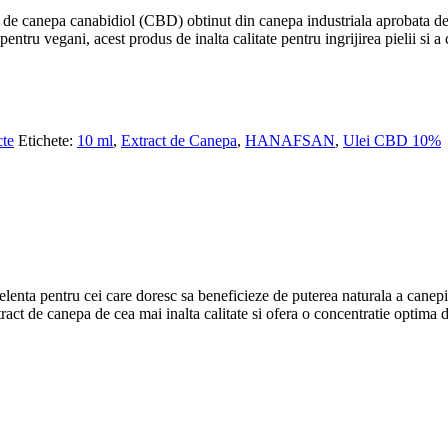
anepa canabidiol (CBD) obtinut din canepa industriala aprobata de U
entru vegani, acest produs de inalta calitate pentru ingrijirea pielii si a
cte
Etichete:
10 ml
,
Extract de Canepa
,
HANAFSAN
,
Ulei CBD 10%
entru cei care doresc sa beneficieze de puterea naturala a canepii pe
xtract de canepa de cea mai inalta calitate si ofera o concentratie optima 