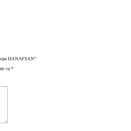
e Canepa HANAFSAN”
ate cu
*