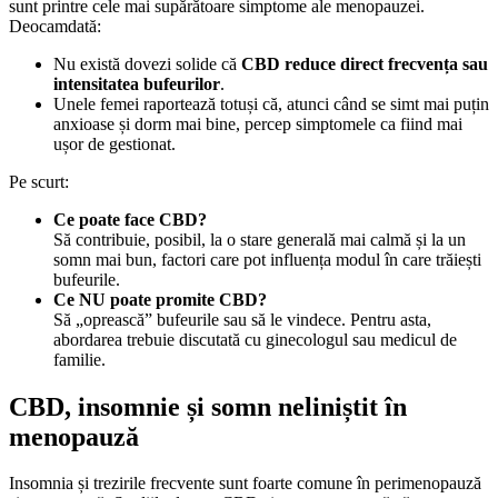
sunt printre cele mai supărătoare simptome ale menopauzei.
Deocamdată:
Nu există dovezi solide că
CBD reduce direct frecvența sau
intensitatea bufeurilor
.
Unele femei raportează totuși că, atunci când se simt mai puțin
anxioase și dorm mai bine, percep simptomele ca fiind mai
ușor de gestionat.
Pe scurt:
Ce poate face CBD?
Să contribuie, posibil, la o stare generală mai calmă și la un
somn mai bun, factori care pot influența modul în care trăiești
bufeurile.
Ce NU poate promite CBD?
Să „oprească” bufeurile sau să le vindece. Pentru asta,
abordarea trebuie discutată cu ginecologul sau medicul de
familie.
CBD, insomnie și somn neliniștit în
menopauză
Insomnia și trezirile frecvente sunt foarte comune în perimenopauză