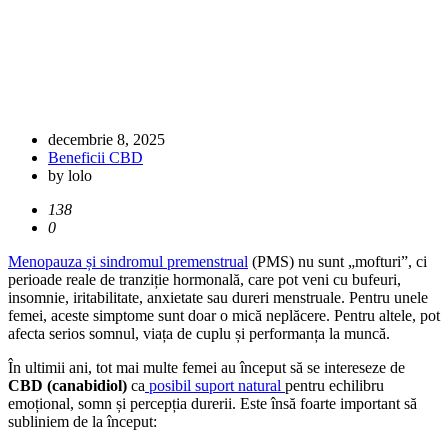
decembrie 8, 2025
Beneficii CBD
by lolo
138
0
Menopauza și sindromul premenstrual
(PMS) nu sunt „mofturi”, ci
perioade reale de tranziție hormonală, care pot veni cu bufeuri,
insomnie, iritabilitate, anxietate sau dureri menstruale. Pentru unele
femei, aceste simptome sunt doar o mică neplăcere. Pentru altele, pot
afecta serios somnul, viața de cuplu și performanța la muncă.
În ultimii ani, tot mai multe femei au început să se intereseze de
CBD (canabidiol)
ca
posibil suport natural
pentru echilibru
emoțional, somn și percepția durerii. Este însă foarte important să
subliniem de la început: