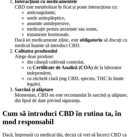
Interacțiuni cu medicamentele
CBD este metabolizat în ficat și poate interacționa cu:
anticoagulante,
unele antiepileptice,
anumite antidepresive,
medicație pentru anxietate sau somn,
tratamente hormonale.
Dacă iei medicamente zilnic, este
obligatoriu
să discuți cu
medicul înainte să introduci CBD.
Calitatea produsului
Alege doar produse:
din cânepă cultivată controlat,
cu
Certificate de Analiză (COA)
de la laborator
independent,
cu etichetă clară (mg CBD, spectru, THC în limite
legale).
Sarcină și alăptare
Momentan, CBD nu este recomandat în sarcină și alăptare,
din lipsă de date privind siguranța.
Cum să introduci CBD în rutina ta, în
mod responsabil
Dacă, împreună cu medicul tău, decizi că vrei să încerci CBD ca