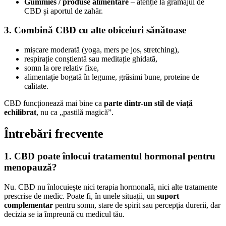
Gummies / produse alimentare
– atenție la gramajul de
CBD și aportul de zahăr.
3. Combină CBD cu alte obiceiuri sănătoase
mișcare moderată (yoga, mers pe jos, stretching),
respirație conștientă sau meditație ghidată,
somn la ore relativ fixe,
alimentație bogată în legume, grăsimi bune, proteine de
calitate.
CBD funcționează mai bine ca
parte dintr-un stil de viață
echilibrat
, nu ca „pastilă magică”.
Întrebări frecvente
1. CBD poate înlocui tratamentul hormonal pentru
menopauză?
Nu. CBD nu înlocuiește nici terapia hormonală, nici alte tratamente
prescrise de medic. Poate fi, în unele situații, un
suport
complementar
pentru somn, stare de spirit sau percepția durerii, dar
decizia se ia împreună cu medicul tău.