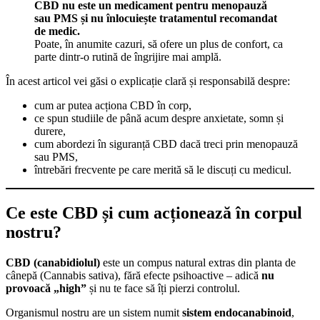
CBD nu este un medicament pentru menopauză
sau PMS și nu înlocuiește tratamentul recomandat
de medic.
Poate, în anumite cazuri, să ofere un plus de confort, ca
parte dintr-o rutină de îngrijire mai amplă.
În acest articol vei găsi o explicație clară și responsabilă despre:
cum ar putea acționa CBD în corp,
ce spun studiile de până acum despre anxietate, somn și
durere,
cum abordezi în siguranță CBD dacă treci prin menopauză
sau PMS,
întrebări frecvente pe care merită să le discuți cu medicul.
Ce este CBD și cum acționează în corpul
nostru?
CBD (canabidiolul)
este un compus natural extras din planta de
cânepă (Cannabis sativa), fără efecte psihoactive – adică
nu
provoacă „high”
și nu te face să îți pierzi controlul.
Organismul nostru are un sistem numit
sistem endocanabinoid
,