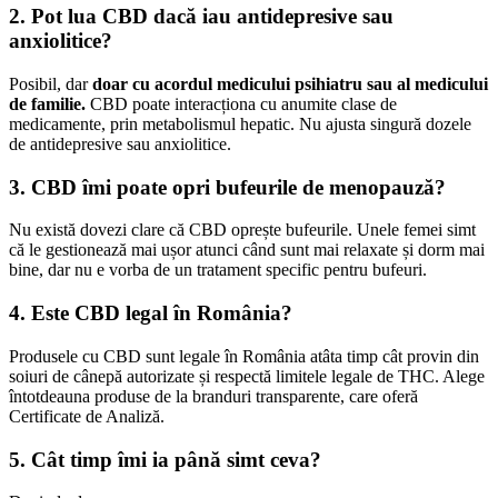
2. Pot lua CBD dacă iau antidepresive sau
anxiolitice?
Posibil, dar
doar cu acordul medicului psihiatru sau al medicului
de familie.
CBD poate interacționa cu anumite clase de
medicamente, prin metabolismul hepatic. Nu ajusta singură dozele
de antidepresive sau anxiolitice.
3. CBD îmi poate opri bufeurile de menopauză?
Nu există dovezi clare că CBD oprește bufeurile. Unele femei simt
că le gestionează mai ușor atunci când sunt mai relaxate și dorm mai
bine, dar nu e vorba de un tratament specific pentru bufeuri.
4. Este CBD legal în România?
Produsele cu CBD sunt legale în România atâta timp cât provin din
soiuri de cânepă autorizate și respectă limitele legale de THC. Alege
întotdeauna produse de la branduri transparente, care oferă
Certificate de Analiză.
5. Cât timp îmi ia până simt ceva?