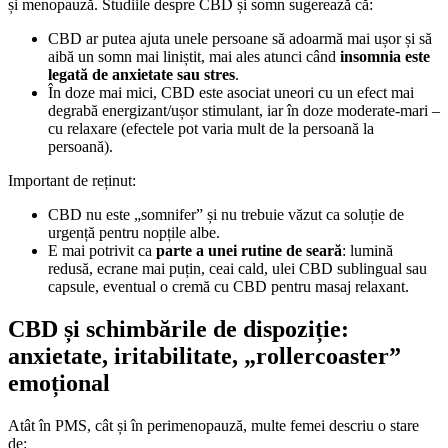
și menopauză. Studiile despre CBD și somn sugerează că:
CBD ar putea ajuta unele persoane să adoarmă mai ușor și să
aibă un somn mai liniștit, mai ales atunci când
insomnia este
legată de anxietate sau stres
.
În doze mai mici, CBD este asociat uneori cu un efect mai
degrabă energizant/ușor stimulant, iar în doze moderate-mari –
cu relaxare (efectele pot varia mult de la persoană la
persoană).
Important de reținut:
CBD nu este „somnifer” și nu trebuie văzut ca soluție de
urgență pentru nopțile albe.
E mai potrivit ca
parte a unei rutine de seară
: lumină
redusă, ecrane mai puțin, ceai cald, ulei CBD sublingual sau
capsule, eventual o cremă cu CBD pentru masaj relaxant.
CBD și schimbările de dispoziție:
anxietate, iritabilitate, „rollercoaster”
emoțional
Atât în PMS, cât și în perimenopauză, multe femei descriu o stare
de: