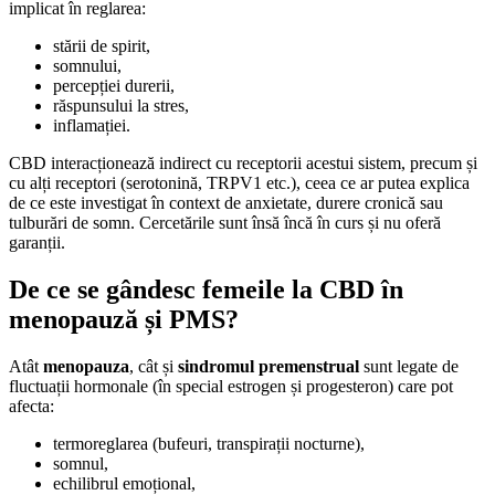
implicat în reglarea:
stării de spirit,
somnului,
percepției durerii,
răspunsului la stres,
inflamației.
CBD interacționează indirect cu receptorii acestui sistem, precum și
cu alți receptori (serotonină, TRPV1 etc.), ceea ce ar putea explica
de ce este investigat în context de anxietate, durere cronică sau
tulburări de somn. Cercetările sunt însă încă în curs și nu oferă
garanții.
De ce se gândesc femeile la CBD în
menopauză și PMS?
Atât
menopauza
, cât și
sindromul premenstrual
sunt legate de
fluctuații hormonale (în special estrogen și progesteron) care pot
afecta:
termoreglarea (bufeuri, transpirații nocturne),
somnul,
echilibrul emoțional,