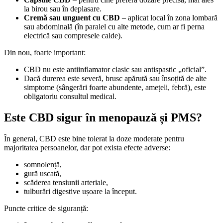
la birou sau în deplasare.
Cremă sau unguent cu CBD
– aplicat local în zona lombară
sau abdominală (în paralel cu alte metode, cum ar fi perna
electrică sau compresele calde).
Din nou, foarte important:
CBD nu este antiinflamator clasic sau antispastic „oficial”.
Dacă durerea este severă, brusc apărută sau însoțită de alte
simptome (sângerări foarte abundente, amețeli, febră), este
obligatoriu consultul medical.
Este CBD sigur în menopauză și PMS?
În general, CBD este bine tolerat la doze moderate pentru
majoritatea persoanelor, dar pot exista efecte adverse:
somnolență,
gură uscată,
scăderea tensiunii arteriale,
tulburări digestive ușoare la început.
Puncte critice de siguranță: