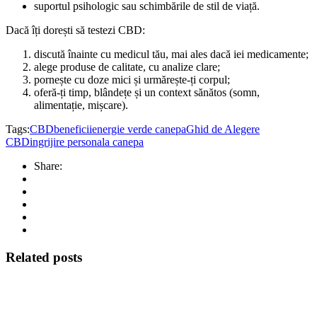
suportul psihologic sau schimbările de stil de viață.
Dacă îți dorești să testezi CBD:
discută înainte cu medicul tău, mai ales dacă iei medicamente;
alege produse de calitate, cu analize clare;
pornește cu doze mici și urmărește-ți corpul;
oferă-ți timp, blândețe și un context sănătos (somn,
alimentație, mișcare).
Tags:
CBDbeneficii
energie verde canepa
Ghid de Alegere
CBD
ingrijire personala canepa
Share:
Related posts