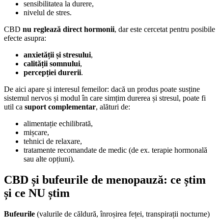
sensibilitatea la durere,
nivelul de stres.
CBD
nu reglează direct hormonii
, dar este cercetat pentru posibile
efecte asupra:
anxietății și stresului
,
calității somnului
,
percepției durerii
.
De aici apare și interesul femeilor: dacă un produs poate susține
sistemul nervos și modul în care simțim durerea și stresul, poate fi
util ca
suport complementar
, alături de:
alimentație echilibrată,
mișcare,
tehnici de relaxare,
tratamente recomandate de medic (de ex. terapie hormonală
sau alte opțiuni).
CBD și bufeurile de menopauză: ce știm
și ce NU știm
Bufeurile
(valurile de căldură, înroșirea feței, transpirații nocturne)