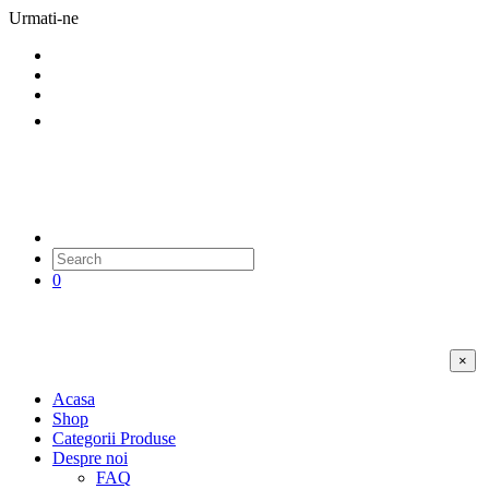
Urmati-ne
0
×
Acasa
Shop
Categorii Produse
Despre noi
FAQ