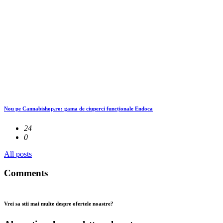
Nou pe Cannabishop.ro: gama de ciuperci funcționale Endoca
24
0
All posts
Comments
Vrei sa stii mai multe despre ofertele noastre?