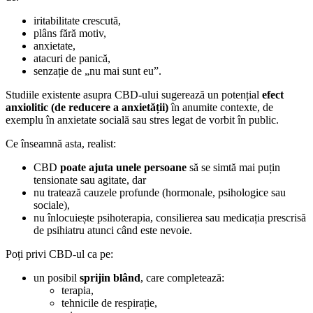
iritabilitate crescută,
plâns fără motiv,
anxietate,
atacuri de panică,
senzație de „nu mai sunt eu”.
Studiile existente asupra CBD-ului sugerează un potențial
efect
anxiolitic (de reducere a anxietății)
în anumite contexte, de
exemplu în anxietate socială sau stres legat de vorbit în public.
Ce înseamnă asta, realist:
CBD
poate ajuta unele persoane
să se simtă mai puțin
tensionate sau agitate, dar
nu tratează cauzele profunde (hormonale, psihologice sau
sociale),
nu înlocuiește psihoterapia, consilierea sau medicația prescrisă
de psihiatru atunci când este nevoie.
Poți privi CBD-ul ca pe:
un posibil
sprijin blând
, care completează:
terapia,
tehnicile de respirație,