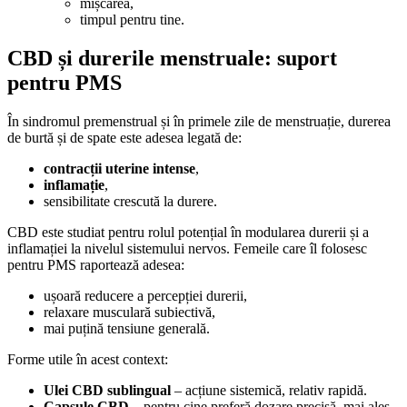
mișcarea,
timpul pentru tine.
CBD și durerile menstruale: suport
pentru PMS
În sindromul premenstrual și în primele zile de menstruație, durerea
de burtă și de spate este adesea legată de:
contracții uterine intense
,
inflamație
,
sensibilitate crescută la durere.
CBD este studiat pentru rolul potențial în modularea durerii și a
inflamației la nivelul sistemului nervos. Femeile care îl folosesc
pentru PMS raportează adesea:
ușoară reducere a percepției durerii,
relaxare musculară subiectivă,
mai puțină tensiune generală.
Forme utile în acest context:
Ulei CBD sublingual
– acțiune sistemică, relativ rapidă.
Capsule CBD
– pentru cine preferă dozare precisă, mai ales