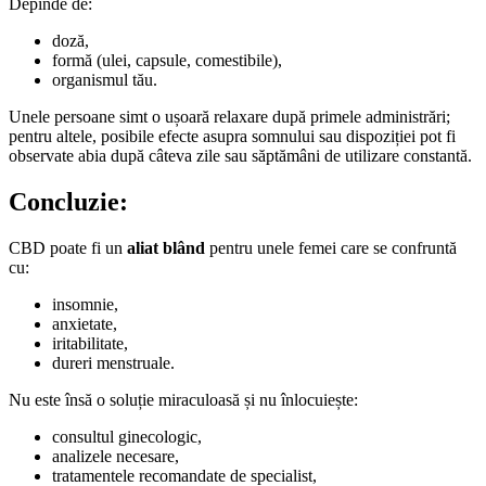
Depinde de:
doză,
formă (ulei, capsule, comestibile),
organismul tău.
Unele persoane simt o ușoară relaxare după primele administrări;
pentru altele, posibile efecte asupra somnului sau dispoziției pot fi
observate abia după câteva zile sau săptămâni de utilizare constantă.
Concluzie:
CBD poate fi un
aliat blând
pentru unele femei care se confruntă
cu:
insomnie,
anxietate,
iritabilitate,
dureri menstruale.
Nu este însă o soluție miraculoasă și nu înlocuiește:
consultul ginecologic,
analizele necesare,
tratamentele recomandate de specialist,