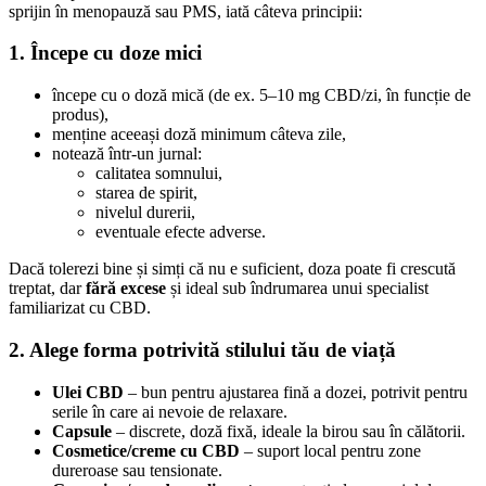
sprijin în menopauză sau PMS, iată câteva principii:
1. Începe cu doze mici
începe cu o doză mică (de ex. 5–10 mg CBD/zi, în funcție de
produs),
menține aceeași doză minimum câteva zile,
notează într-un jurnal:
calitatea somnului,
starea de spirit,
nivelul durerii,
eventuale efecte adverse.
Dacă tolerezi bine și simți că nu e suficient, doza poate fi crescută
treptat, dar
fără excese
și ideal sub îndrumarea unui specialist
familiarizat cu CBD.
2. Alege forma potrivită stilului tău de viață
Ulei CBD
– bun pentru ajustarea fină a dozei, potrivit pentru
serile în care ai nevoie de relaxare.
Capsule
– discrete, doză fixă, ideale la birou sau în călătorii.
Cosmetice/creme cu CBD
– suport local pentru zone
dureroase sau tensionate.