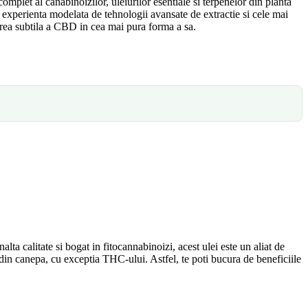
plet al canabinoizilor, uleiurilor esentiale si terpenelor din planta
 experienta modelata de tehnologii avansate de extractie si cele mai
terea subtila a CBD in cea mai pura forma a sa.
calitate si bogat in fitocannabinoizi, acest ulei este un aliat de
 din canepa, cu exceptia THC-ului. Astfel, te poti bucura de beneficiile