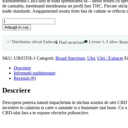
Rafinamentul CBD-ului in toata splendoarea sa – uleiul nostru cu spect
de cannabis, mentinand intotdeauna un profil fara THC. Fiecare sticla e
inalte standarde. Angajamentul nostru ferm fata de calitate se reflecta
Cantitate
Ulei
Adaugă în coș
CBD
7%
Broad
✅ Distribuitor oficial Endoca
🚚 Livrare 1–3 zile
↩️ Retur
🔒 Plată securizată
Spectrum
TOM
HEMPS
SKU:
UBS5TH-1
Categorii:
Broad Spectrum
,
Ulei
,
Ulei / Extracte
E
Descriere
Informații suplimentare
Recenzii (0)
Descriere
Descopera puterea naturii impachetata in sticluta noastra de ulei CBD
incredere in calatoria ta catre o sanatate si o bunastare mai bune. Cu 
CBD-ului fara a te expune efectelor psihoactive.