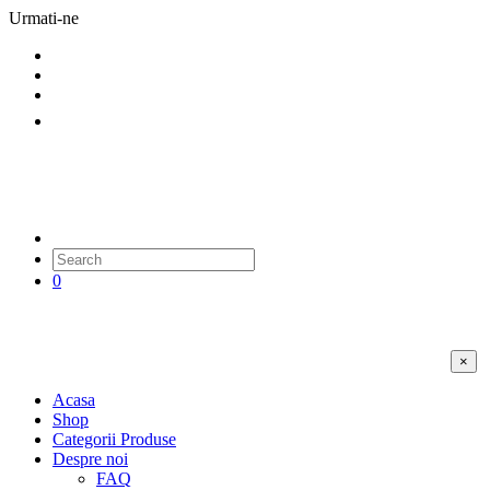
Urmati-ne
0
×
Acasa
Shop
Categorii Produse
Despre noi
FAQ