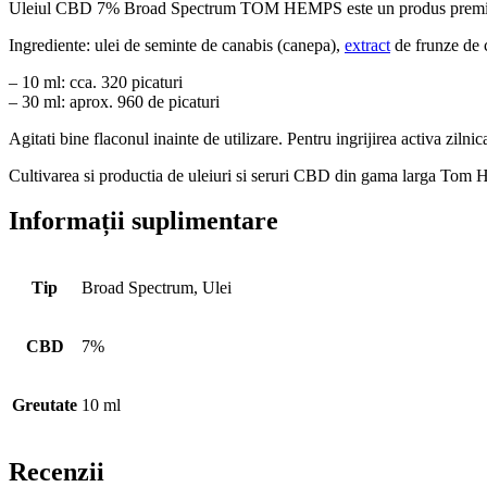
Uleiul CBD 7% Broad Spectrum TOM HEMPS este un produs premium de c
Ingrediente: ulei de seminte de canabis (canepa),
extract
de frunze de c
– 10 ml: cca. 320 picaturi
– 30 ml: aprox. 960 de picaturi
Agitati bine flaconul inainte de utilizare. Pentru ingrijirea activa zilnic
Cultivarea si productia de uleiuri si seruri CBD din gama larga Tom Hemp
Informații suplimentare
Tip
Broad Spectrum, Ulei
CBD
7%
Greutate
10 ml
Recenzii