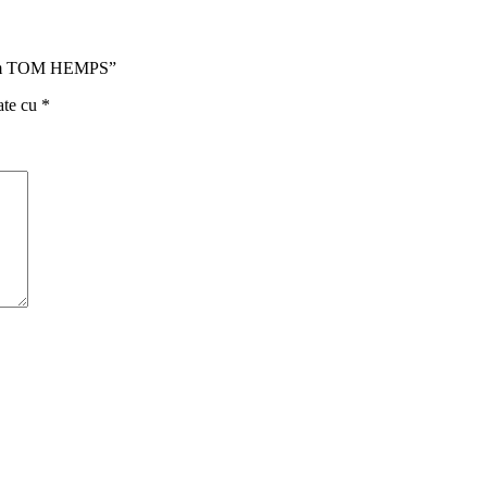
ctrum TOM HEMPS”
ate cu
*