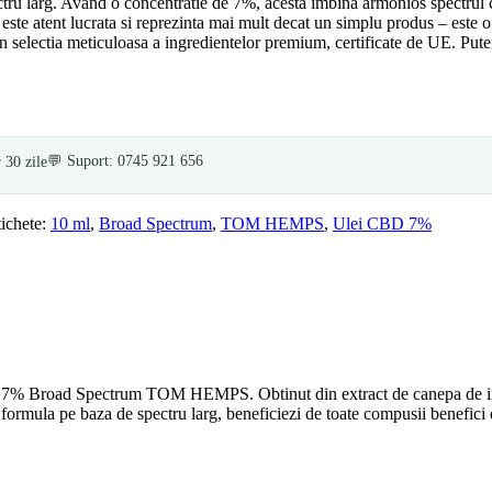
ru larg. Avand o concentratie de 7%, acesta imbina armonios spectrul com
ste atent lucrata si reprezinta mai mult decat un simplu produs – este o
 in selectia meticuloasa a ingredientelor premium, certificate de UE. Pu
💬 Suport: 0745 921 656
 30 zile
tichete:
10 ml
,
Broad Spectrum
,
TOM HEMPS
,
Ulei CBD 7%
 7% Broad Spectrum TOM HEMPS. Obtinut din extract de canepa de inalta 
o formula pe baza de spectru larg, beneficiezi de toate compusii benefici